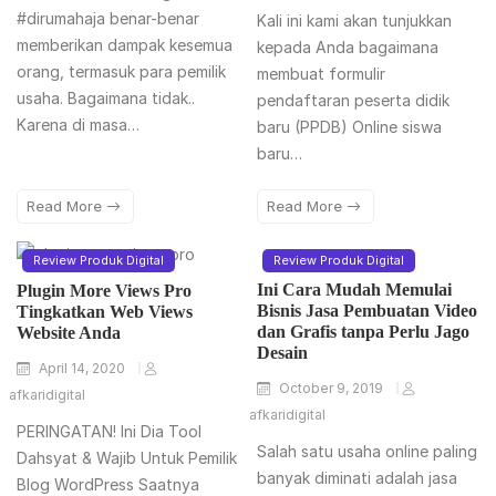
#dirumahaja benar-benar
Kali ini kami akan tunjukkan
memberikan dampak kesemua
kepada Anda bagaimana
orang, termasuk para pemilik
membuat formulir
usaha. Bagaimana tidak..
pendaftaran peserta didik
Karena di masa…
baru (PPDB) Online siswa
baru…
Read More
Read More
Review Produk Digital
Review Produk Digital
Ini Cara Mudah Memulai
Plugin More Views Pro
Bisnis Jasa Pembuatan Video
Tingkatkan Web Views
dan Grafis tanpa Perlu Jago
Website Anda
Desain
April 14, 2020
October 9, 2019
afkaridigital
afkaridigital
PERINGATAN! Ini Dia Tool
Salah satu usaha online paling
Dahsyat & Wajib Untuk Pemilik
banyak diminati adalah jasa
Blog WordPress Saatnya