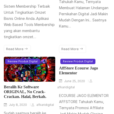
Tahukah Kamu, Ternyata
Sistem Membership Terbaik
Membuat Halaman Undangan
Untuk Tingkatkan Omzet
Pernikahan Digital Jadi Makin
Bisnis Online Anda..Aplikasi
Mudah Dengan Ini... Saatnya
Web Based Tools Membership
Kamu…
yang akan membantu
tingkatkan omzet…
Read More
Read More
Review Produk Digital
Review Produk Digital
AffStore Ecourse Jago
Elementor
June 25, 2020
Beralih Ke Software
afkaridigital
ORIGINAL, No Crack-
ECOURSE JAGO ELEMENTOR
Crackan. Halal, Berkah.
AFFSTORE Tahukah Kamu,
July 8, 2020
afkaridigital
Ternyata Promosi Affiliate
Sudah saatnya beralih ke
Jadi Makin Mudah Closing