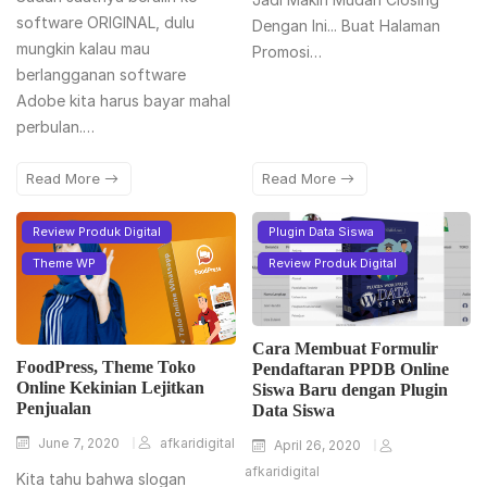
software ORIGINAL, dulu
Dengan Ini... Buat Halaman
mungkin kalau mau
Promosi…
berlangganan software
Adobe kita harus bayar mahal
perbulan.…
Read More
Read More
Review Produk Digital
Plugin Data Siswa
Theme WP
Review Produk Digital
Cara Membuat Formulir
FoodPress, Theme Toko
Pendaftaran PPDB Online
Online Kekinian Lejitkan
Siswa Baru dengan Plugin
Penjualan
Data Siswa
June 7, 2020
afkaridigital
April 26, 2020
afkaridigital
Kita tahu bahwa slogan