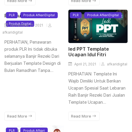
Read More
Read More
PLR Nuzula
PLR
Produk AfkariDigital
PLR
Produk AfkariDigital
Produk Digital
November 21, 2021
afkaridigital
PERHATIAN, Penawaran
Ied PPT Template
produk PLR Ini tidak dibuka
Ucapan Idul Fitri
selamanya Banjir Rezeki Dari
Berjualan Template Design di
April 21, 2021
afkaridigital
Bulan Ramadhan Tanpa…
PERHATIAN: Template Ini
Wajib Dimiliki Untuk Berikan
Ucapan Spesial Saat Lebaran
Raih Banjir Rezeki Dari Jualan
Template Ucapan…
Read More
Read More
PLR
Produk Afkari