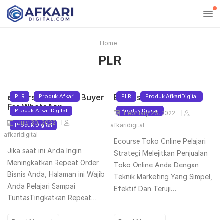
Home
PLR
eCourse Follow Up Buyer
Ecourse Toko Online
PLR
Produk Afkari
PLR
Produk AfkariDigital
For WhatsApp
Produk AfkariDigital
Produk Digital
February 26, 2022
July 30, 2022
Produk Digital
afkaridigital
afkaridigital
Ecourse Toko Online Pelajari
Jika saat ini Anda Ingin
Strategi Melejitkan Penjualan
Meningkatkan Repeat Order
Toko Online Anda Dengan
Bisnis Anda, Halaman ini Wajib
Teknik Marketing Yang Simpel,
Anda Pelajari Sampai
Efektif Dan Teruji…
TuntasTingkatkan Repeat…