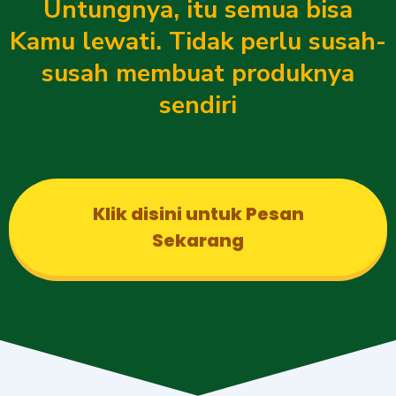
Untungnya, itu semua bisa
Kamu lewati. Tidak perlu susah-
susah membuat produknya
sendiri
Klik disini untuk Pesan
Sekarang