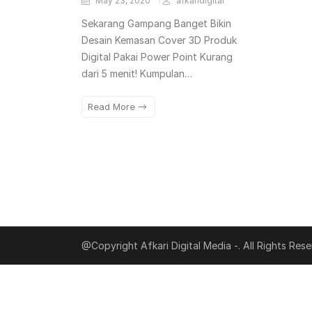
May 23, 2020
afkaridigital
Sekarang Gampang Banget Bikin
Desain Kemasan Cover 3D Produk
Digital Pakai Power Point Kurang
dari 5 menit! Kumpulan…
Read More
@Copyright Afkari Digital Media -. All Rights Res