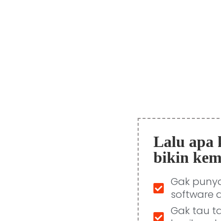
Lalu apa 
bikin kem
Gak punya
software 
Gak tau t