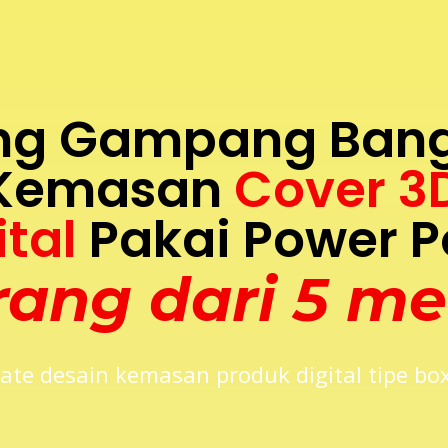
ng Gampang Bange
 Kemasan
Cover 3
ital
Pakai Power P
ang dari 5 me
te desain kemasan produk digital tipe bo