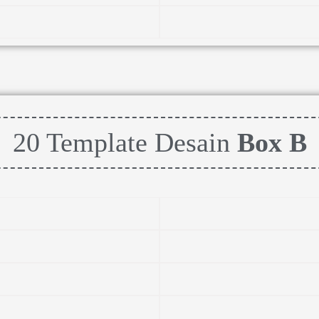
20 Template Desain
Box B