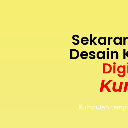
Sekara
Desain
Dig
Kur
Kumpulan templa