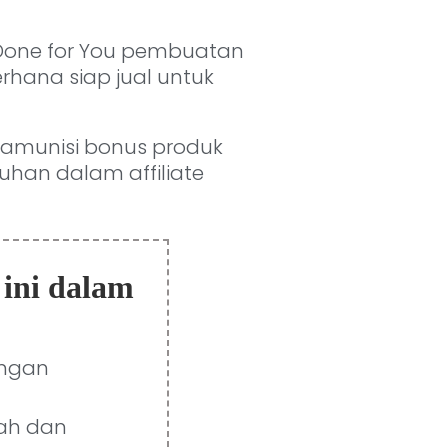
 Done for You pembuatan
erhana siap jual untuk
 amunisi bonus produk
tuhan dalam affiliate
 ini dalam
engan
dah dan