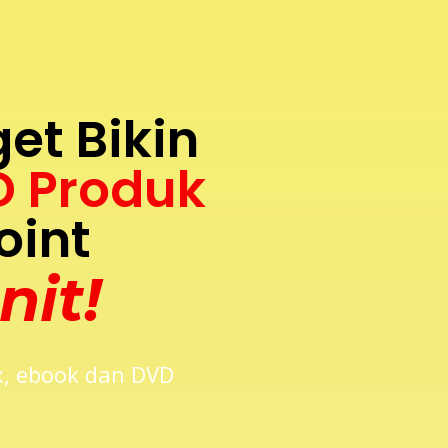
t Bikin
D Produk
oint
nit!
x, ebook dan DVD