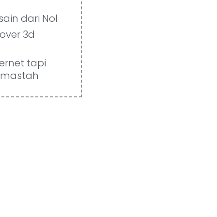
ain dari Nol
over 3d
ternet tapi
a mastah