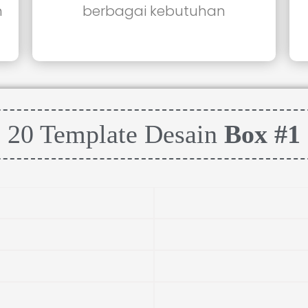
n
berbagai kebutuhan
20 Template Desain
Box #1