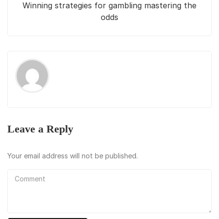
Winning strategies for gambling mastering the
odds
Leave a Reply
Your email address will not be published.
Comment