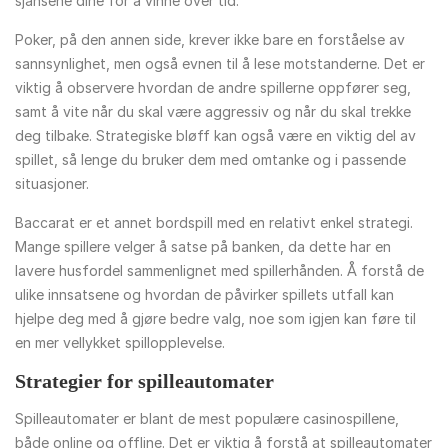
sjansene dine for å vinne over tid.
Poker, på den annen side, krever ikke bare en forståelse av
sannsynlighet, men også evnen til å lese motstanderne. Det er
viktig å observere hvordan de andre spillerne oppfører seg,
samt å vite når du skal være aggressiv og når du skal trekke
deg tilbake. Strategiske bløff kan også være en viktig del av
spillet, så lenge du bruker dem med omtanke og i passende
situasjoner.
Baccarat er et annet bordspill med en relativt enkel strategi.
Mange spillere velger å satse på banken, da dette har en
lavere husfordel sammenlignet med spillerhånden. Å forstå de
ulike innsatsene og hvordan de påvirker spillets utfall kan
hjelpe deg med å gjøre bedre valg, noe som igjen kan føre til
en mer vellykket spillopplevelse.
Strategier for spilleautomater
Spilleautomater er blant de mest populære casinospillene,
både online og offline. Det er viktig å forstå at spilleautomater