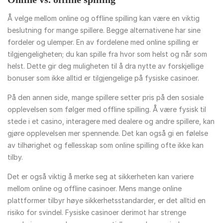
Å velge mellom online og offline spilling kan være en viktig
beslutning for mange spillere. Begge alternativene har sine
fordeler og ulemper. En av fordelene med online spilling er
tilgjengeligheten; du kan spille fra hvor som helst og når som
helst. Dette gir deg muligheten til å dra nytte av forskjellige
bonuser som ikke alltid er tilgjengelige på fysiske casinoer.
På den annen side, mange spillere setter pris på den sosiale
opplevelsen som følger med offline spilling. Å være fysisk til
stede i et casino, interagere med dealere og andre spillere, kan
gjøre opplevelsen mer spennende. Det kan også gi en følelse
av tilhørighet og fellesskap som online spilling ofte ikke kan
tilby.
Det er også viktig å merke seg at sikkerheten kan variere
mellom online og offline casinoer. Mens mange online
plattformer tilbyr høye sikkerhetsstandarder, er det alltid en
risiko for svindel. Fysiske casinoer derimot har strenge