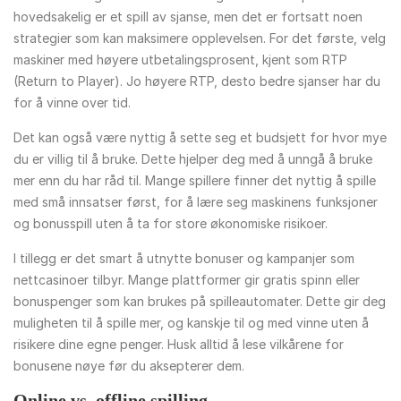
hovedsakelig er et spill av sjanse, men det er fortsatt noen
strategier som kan maksimere opplevelsen. For det første, velg
maskiner med høyere utbetalingsprosent, kjent som RTP
(Return to Player). Jo høyere RTP, desto bedre sjanser har du
for å vinne over tid.
Det kan også være nyttig å sette seg et budsjett for hvor mye
du er villig til å bruke. Dette hjelper deg med å unngå å bruke
mer enn du har råd til. Mange spillere finner det nyttig å spille
med små innsatser først, for å lære seg maskinens funksjoner
og bonusspill uten å ta for store økonomiske risikoer.
I tillegg er det smart å utnytte bonuser og kampanjer som
nettcasinoer tilbyr. Mange plattformer gir gratis spinn eller
bonuspenger som kan brukes på spilleautomater. Dette gir deg
muligheten til å spille mer, og kanskje til og med vinne uten å
risikere dine egne penger. Husk alltid å lese vilkårene for
bonusene nøye før du aksepterer dem.
Online vs. offline spilling