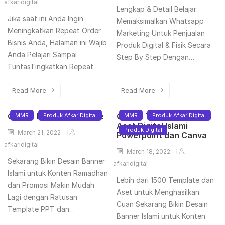
afkaridigital
Lengkap & Detail Belajar
Jika saat ini Anda Ingin
Memaksimalkan Whatsapp
Meningkatkan Repeat Order
Marketing Untuk Penjualan
Bisnis Anda, Halaman ini Wajib
Produk Digital & Fisik Secara
Anda Pelajari Sampai
Step By Step Dengan…
TuntasTingkatkan Repeat…
Read More
Read More
Qomar Islamic Template
Qomar Template dan
MMR
Produk AfkariDigital
MMR
Produk AfkariDigital
Aset Digital Islami
Produk Digital
March 21, 2022
Powerpoint dan Canva
afkaridigital
March 18, 2022
Sekarang Bikin Desain Banner
afkaridigital
Islami untuk Konten Ramadhan
Lebih dari 1500 Template dan
dan Promosi Makin Mudah
Aset untuk Menghasilkan
Lagi dengan Ratusan
Cuan Sekarang Bikin Desain
Template PPT dan…
Banner Islami untuk Konten