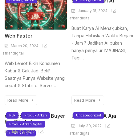
Ecourse Visual Ai
Uncategorized
Uncategorized
January 15, 2024
afkaridigital
Buat Karya Ai Menakjubkan,
Web Faster
Tanpa Habiskan Waktu Berjam
- Jam ? Jadikan Ai bukan
March 20, 2024
hanya penyalur IMAJINASI,
afkaridigital
Tapi…
Web Lemot Bikin Konsumen
Kabur & Gak Jadi Beli?
Saatnya Punya Website yang
cepat & Stabil di Server…
Read More
Read More
eCourse Follow Up Buyer
Udah Pake WA Aja
PLR
Produk Afkari
Uncategorized
For WhatsApp
Produk AfkariDigital
July 30, 2022
July 30, 2022
Produk Digital
afkaridigital