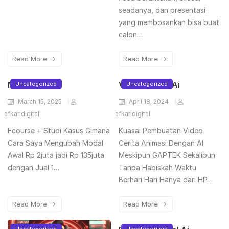
seadanya, dan presentasi
yang membosankan bisa buat
calon…
Read More
Read More
Meta Sales
Video Cerita Ai
Uncategorized
Uncategorized
March 15, 2025
April 18, 2024
afkaridigital
afkaridigital
Ecourse + Studi Kasus Gimana
Kuasai Pembuatan Video
Cara Saya Mengubah Modal
Cerita Animasi Dengan AI
Awal Rp 2juta jadi Rp 135juta
Meskipun GAPTEK Sekalipun
dengan Jual 1…
Tanpa Habiskah Waktu
Berhari Hari Hanya dari HP…
Read More
Read More