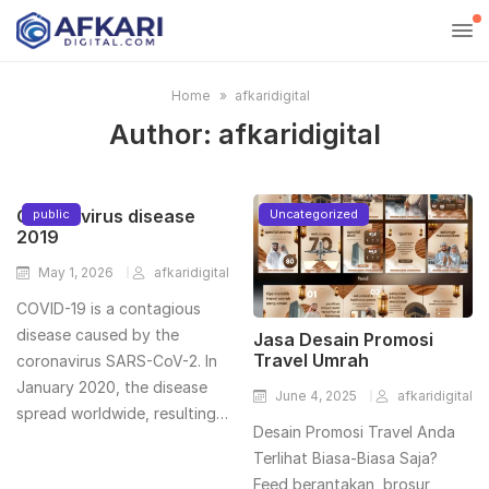
Home
afkaridigital
Author:
afkaridigital
Coronavirus disease
public
Uncategorized
2019
May 1, 2026
afkaridigital
COVID-19 is a contagious
disease caused by the
Jasa Desain Promosi
Travel Umrah
coronavirus SARS-CoV-2. In
January 2020, the disease
June 4, 2025
afkaridigital
spread worldwide, resulting…
Desain Promosi Travel Anda
Terlihat Biasa-Biasa Saja?
Feed berantakan, brosur