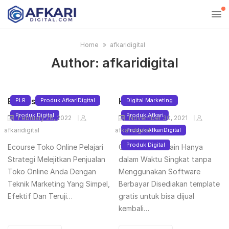
Home
afkaridigital
Author:
afkaridigital
Ecourse Toko Online
Kelas Canva
PLR
Produk AfkariDigital
Digital Marketing
Produk Digital
Produk Afkari
February 26, 2022
November 30, 2021
afkaridigital
afkaridigital
Produk AfkariDigital
Produk Digital
Ecourse Toko Online Pelajari
Cara Mahir Desain Hanya
Strategi Melejitkan Penjualan
dalam Waktu Singkat tanpa
Toko Online Anda Dengan
Menggunakan Software
Teknik Marketing Yang Simpel,
Berbayar Disediakan template
Efektif Dan Teruji…
gratis untuk bisa dijual
kembali…