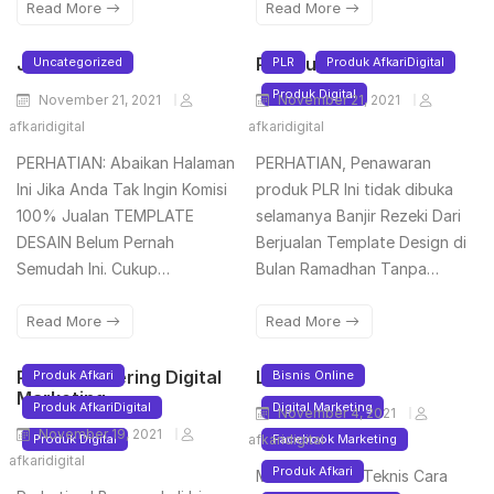
Read More
Read More
Jual PPT
PLR Nuzula
Uncategorized
PLR
Produk AfkariDigital
Produk Digital
November 21, 2021
November 21, 2021
afkaridigital
afkaridigital
PERHATIAN: Abaikan Halaman
PERHATIAN, Penawaran
Ini Jika Anda Tak Ingin Komisi
produk PLR Ini tidak dibuka
100% Jualan TEMPLATE
selamanya Banjir Rezeki Dari
DESAIN Belum Pernah
Berjualan Template Design di
Semudah Ini. Cukup…
Bulan Ramadhan Tanpa…
Read More
Read More
Paket Mastering Digital
Lead FB
Produk Afkari
Bisnis Online
Marketing
Produk AfkariDigital
Digital Marketing
November 4, 2021
November 19, 2021
Produk Digital
afkaridigital
Facebook Marketing
afkaridigital
Produk Afkari
Miliki Panduan Teknis Cara