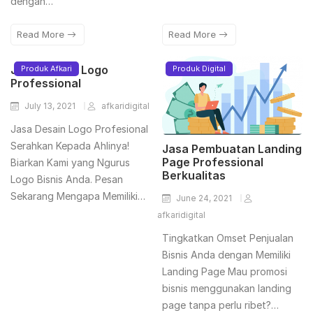
dengan…
Read More
Read More
Jasa Design Logo
Produk Afkari
Produk Digital
Professional
July 13, 2021
afkaridigital
Jasa Desain Logo Profesional
Serahkan Kepada Ahlinya!
Jasa Pembuatan Landing
Page Professional
Biarkan Kami yang Ngurus
Berkualitas
Logo Bisnis Anda. Pesan
Sekarang Mengapa Memiliki…
June 24, 2021
afkaridigital
Tingkatkan Omset Penjualan
Bisnis Anda dengan Memiliki
Landing Page Mau promosi
bisnis menggunakan landing
page tanpa perlu ribet?…