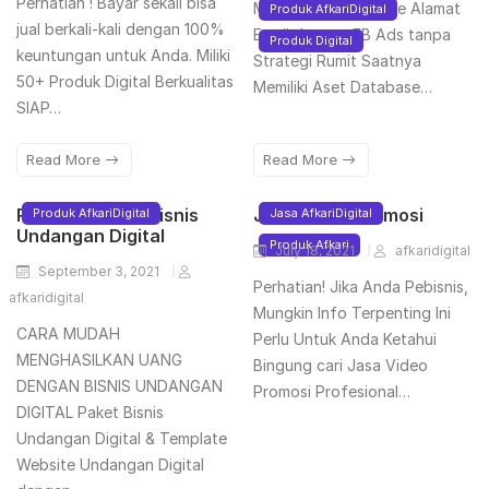
Perhatian ! Bayar sekali bisa
Menambah Database Alamat
Produk AfkariDigital
jual berkali-kali dengan 100%
Email dengan FB Ads tanpa
Produk Digital
keuntungan untuk Anda. Miliki
Strategi Rumit Saatnya
50+ Produk Digital Berkualitas
Memiliki Aset Database…
SIAP…
Read More
Read More
Ratakan Paket Bisnis
Jasa Video Promosi
Produk AfkariDigital
Jasa AfkariDigital
Undangan Digital
Produk Afkari
July 18, 2021
afkaridigital
September 3, 2021
Perhatian! Jika Anda Pebisnis,
afkaridigital
Mungkin Info Terpenting Ini
CARA MUDAH
Perlu Untuk Anda Ketahui
MENGHASILKAN UANG
Bingung cari Jasa Video
DENGAN BISNIS UNDANGAN
Promosi Profesional…
DIGITAL Paket Bisnis
Undangan Digital & Template
Website Undangan Digital​